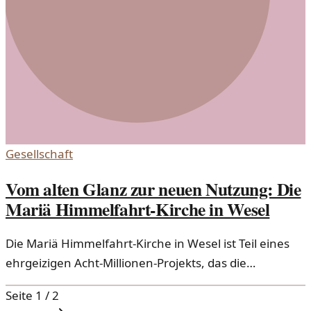
Gesellschaft
Vom alten Glanz zur neuen Nutzung: Die
Mariä Himmelfahrt-Kirche in Wesel
Die Mariä Himmelfahrt-Kirche in Wesel ist Teil eines
ehrgeizigen Acht-Millionen-Projekts, das die
historische Stätte in einen modernen Treffpunkt
Seite
1
/
2
verwandelt.